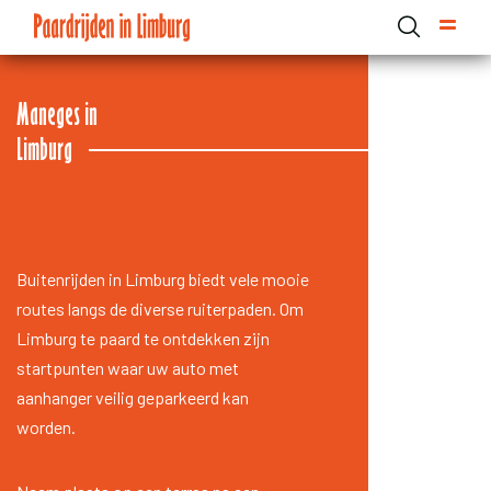
Overslaan
en
naar
de
Domain menu for Paardrijden in Limburg (main)
Maneges in
inhoud
Limburg
gaan
Buitenrijden in Limburg biedt vele mooie
routes langs de diverse ruiterpaden. Om
Limburg te paard te ontdekken zijn
startpunten waar uw auto met
aanhanger veilig geparkeerd kan
worden.