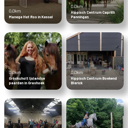
0,0km
0,0km
Hippisch Centrum Caprilli
Manege Het Ros in Kessel
Panningen
0,0km
0,0km
Gróskuholt Ijslandse
Hippisch Centrum Boekend
paarden in Grashoek
Blerick