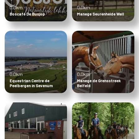
0,0km
0,0km
Boscafé De Busjop
Manege Seurenheide Well
0,0km
0,0km
Equestrian Centre de
Manege de Grensstreek
Peelbergen in Sevenum
Belfeld