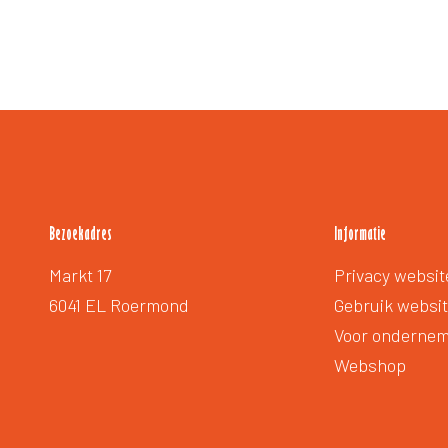
Bezoekadres
Informatie
Extra
Markt 17
Privacy websit
voetmenu
6041 EL Roermond
Gebruik websi
Voor onderne
Webshop