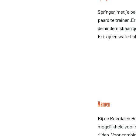
Springen met je pa
paard te trainen.Er
de hindernisbaan 
Er is geen waterba
Mennen
Bij de Roerdalen H
mogelijkheid voor
rijden. Voor combi