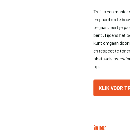
Trail is een manie
en paard op te bo
te gaan, leert je pa
bent .Tijdens het o
kunt omgaan door m
en respect te tone
obstakels overwinn
op.
KLIK VOOR T
Springen