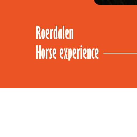
(main)
Roerdalen
Horse experience