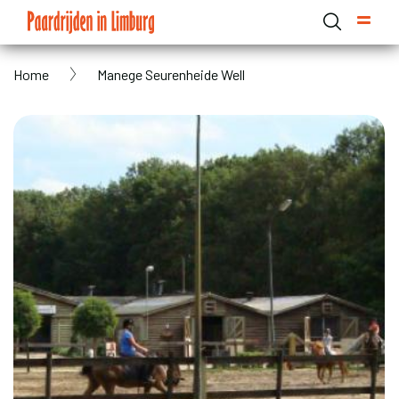
Overslaan
en
naar
Kruimelpad
Home
Manege Seurenheide Well
de
Domain menu for Paardrijden in Limburg (main)
inhoud
gaan