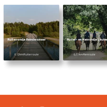
Ruiterrondje Reindersmeer
Ruiter- en Menrondje Leuke
0,12km
Ruiterroute
0,77km
Menroute
Item
1
of
2