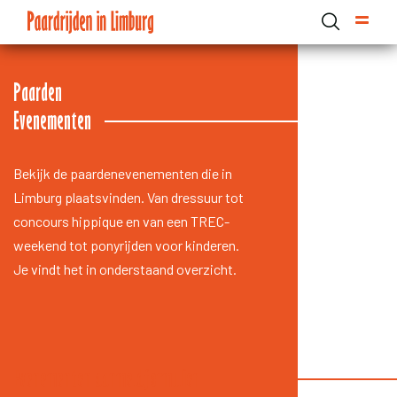
Skip
to
main
content
Domain menu for Paardrijden in Limburg (main)
Paarden
Evenementen
Bekijk de paardenevenementen die in
Limburg plaatsvinden. Van dressuur tot
concours hippique en van een TREC-
weekend tot ponyrijden voor kinderen.
Je vindt het in onderstaand overzicht.
Evenementen aanmeldformulier