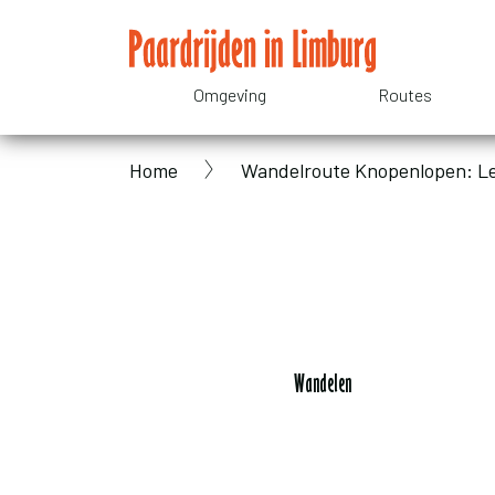
Overslaan
en
naar
Omgeving
Routes
Domain
de
inhoud
gaan
Home
Wandelroute Knopenlopen: L
menu
Kruimelpad
for
Paardrijden
in
Wandelen
Limburg