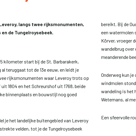
 Leveroy, langs twee rijksmonumenten,
bereikt. Bij de O
 en de Tungelroysebeek.
een watermolen st
Körver, vroeger 
wandelbrug over 
meanderende beek
 kilometer start bij de St. Barbarakerk,
l teruggaat tot de 13e eeuw, en leidt je
Onderweg kun je o
twee rijksmonumenten waar Leveroy trots op
windmolen stond 
uit 1804 en het Schreurshof uit 1768, beide
wandeling is het 
ke binnenplaats en bouwstijl nog goed
Wetemans, al mee
Een sfeervolle ro
l je het landelijke buitengebied van Leveroy
strekte velden, tot je de Tungelroysebeek