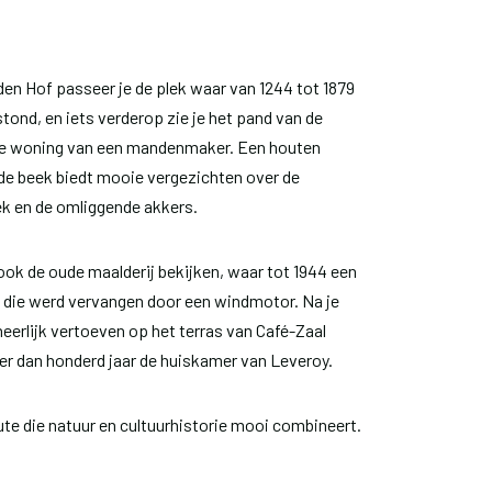
uden Hof passeer je de plek waar van 1244 tot 1879
ond, en iets verderop zie je het pand van de
de woning van een mandenmaker. Een houten
de beek biedt mooie vergezichten over de
 en de omliggende akkers.
ok de oude maalderij bekijken, waar tot 1944 een
die werd vervangen door een windmotor. Na je
heerlijk vertoeven op het terras van Café-Zaal
r dan honderd jaar de huiskamer van Leveroy.
ute die natuur en cultuurhistorie mooi combineert.