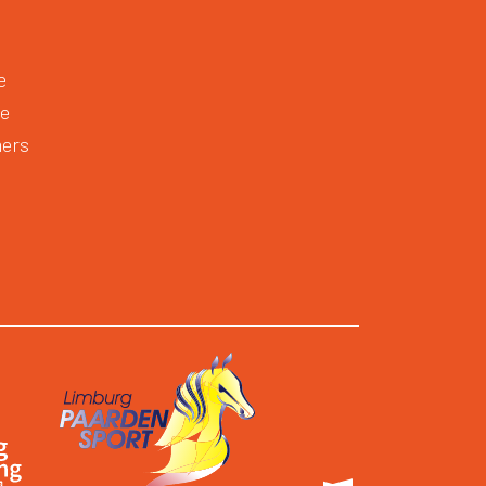
e
te
mers