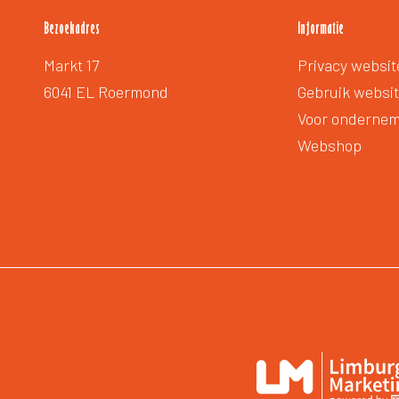
Bezoekadres
Informatie
Extra
Markt 17
Privacy websit
voetmenu
6041 EL Roermond
Gebruik websi
Voor onderne
Webshop