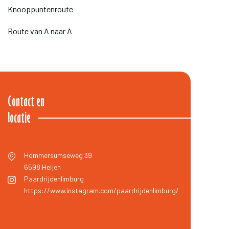
Knooppuntenroute
Route van A naar A
Contact en
locatie
Hommersumseweg 39
6598
Heijen
Paardrijdenlimburg
https://www.instagram.com/paardrijdenlimburg/