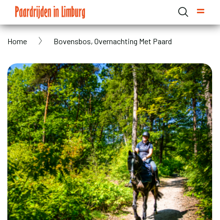
Overslaan
en
naar
Kruimelpad
Home
Bovensbos, Overnachting Met Paard
de
Domain menu for Paardrijden in Limburg (main)
inhoud
gaan