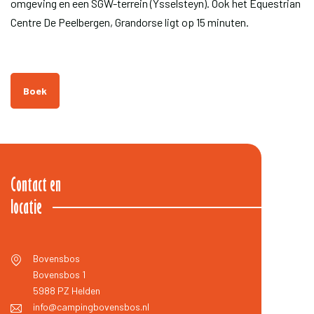
omgeving en een SGW-terrein (Ysselsteyn). Ook het Equestrian
Centre De Peelbergen, Grandorse ligt op 15 minuten.
Boek
Contact en
locatie
Bovensbos
Bovensbos 1
5988 PZ
Helden
info@campingbovensbos.nl