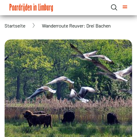
Skip
to
main
Breadcrumb
Startseite
Wanderroute Reuver: Drei Bachen
content
Domain menu for Paardrijden in Limburg (main)