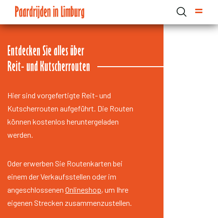
Skip
to
main
content
Domain menu for Paardrijden in Limburg (main)
Entdecken Sie alles über
Reit- und Kutscherrouten
Hier sind vorgefertigte Reit- und
Kutscherrouten aufgeführt. Die Routen
können kostenlos heruntergeladen
werden.
Oder erwerben Sie Routenkarten bei
einem der Verkaufsstellen oder im
angeschlossenen
Onlineshop
, um Ihre
eigenen Strecken zusammenzustellen.