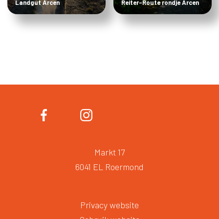
Landgut Arcen
Reiter-Route rondje Arcen
Markt 17
6041 EL Roermond
Privacy website