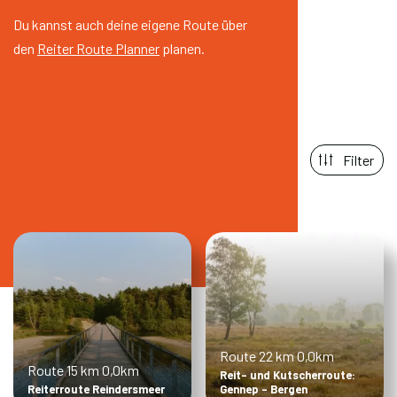
Du kannst auch deine eigene Route über
den
Reiter Route Planner
planen.
Filter
Show on map
Route 22 km
0,0km
Route 15 km
0,0km
Reit- und Kutscherroute:
Reiterroute Reindersmeer
Gennep - Bergen