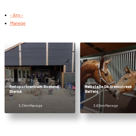
- Any -
Manege
Reitsportzentrum Boekend
Reitstalle De Grensstreek
Blerick
Belfeld
3,21km
Manege
3,63km
Manege
Item
1