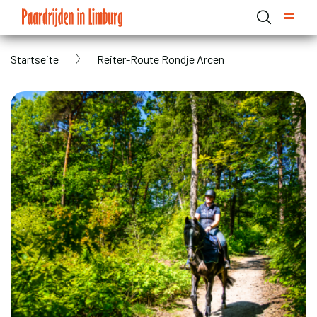
Skip
to
main
Breadcrumb
Startseite
Reiter-Route Rondje Arcen
content
Domain menu for Paardrijden in Limburg (main)